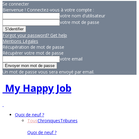
Se connecter
Bienvenue ! Connectez-vous à votre compte :
votre nom d'utilisateur
votre mot de passe
Forgot your password? Get help
Mentions Légales
Récupération de mot de passe
Récupérer votre mot de passe
votre email
Un mot de passe vous sera envoyé par email.
My Happy Job
Quoi de neuf ?
Tous
Chroniques
Tribunes
Quoi de neuf ?