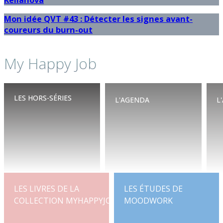
Mon idée QVT #43 : Détecter les signes avant-
coureurs du burn-out
My Happy Job
LES HORS-SÉRIES
L'AGENDA
L
DÉCOUVRIR
CONSULTER
P
LES LIVRES DE LA
LES ÉTUDES DE
COLLECTION MYHAPPYJOB
MOODWORK