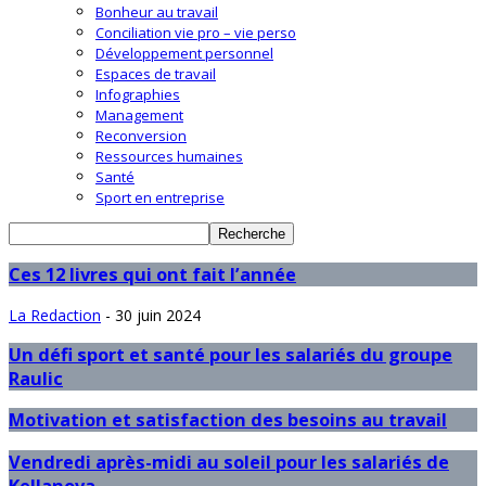
Bonheur au travail
Conciliation vie pro – vie perso
Développement personnel
Espaces de travail
Infographies
Management
Reconversion
Ressources humaines
Santé
Sport en entreprise
Ces 12 livres qui ont fait l’année
La Redaction
-
30 juin 2024
Un défi sport et santé pour les salariés du groupe
Raulic
Motivation et satisfaction des besoins au travail
Vendredi après-midi au soleil pour les salariés de
Kellanova