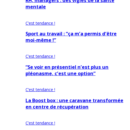
RH, managers : des vigies de la santé
mentale
C’est tendance !
Sport au travail : “ça m’a permis d’être
moi-même !”
C’est tendance !
“Se voir en présentiel n’est plus un
pléonasme, c’est une option”
C’est tendance !
La Boost box : une caravane transformée
en centre de récupération
C’est tendance !