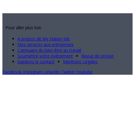
Pour aller plus loin
A propos de My Happy Job
Nos services aux entreprises
L’annuaire du bien-être au travail
Soumettre votre évènement
Revue de presse
Gardons le contact
Mentions Légales
Facebook
Instagram
Linkedin
Twitter
Youtube